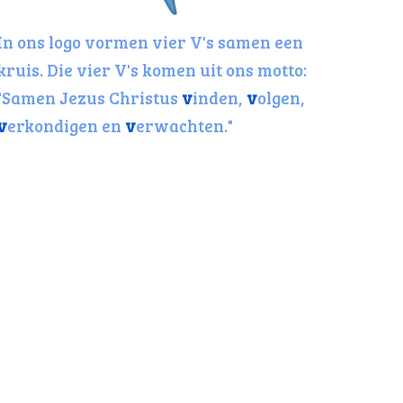
In ons logo vormen vier V's samen een
kruis. Die vier V's komen uit ons motto:
"Samen Jezus Christus
v
inden,
v
olgen,
v
erkondigen en
v
erwachten."