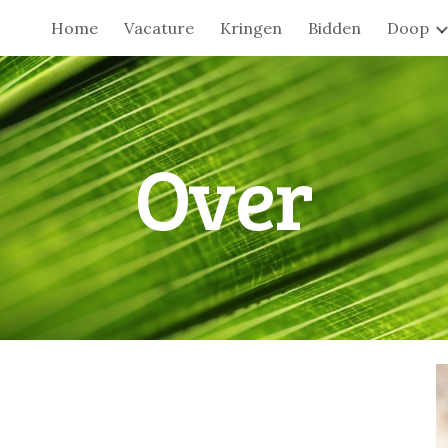
Home
Vacature
Kringen
Bidden
Doop
ip to main content
Skip to navigat
Over